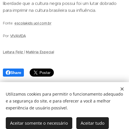
liberdade que a cultura negra possui foi um lutar dobrado
para imprimir na cultura brasileira sua influência.
Fonte:
escolakids.uol.com.br
Por
VIVAVIDA
Leitura Feliz
|
Matéria Especial
Share
Utilizamos cookies para permitir o funcionamento adequado
e a segurança do site, e para oferecer a você a melhor
2025 © FUNSAI | Fundação Nossa Senhora Auxiliadora do
experiência de usuário possível.
Ipiranga - Todos os direitos reservados
Rua Arcipreste Andrade, 503 - 1° andar | Edifício Condessa Vicente de
Azevedo, Ipiranga, São Paulo, SP
- 04268-020
Aceitar somente o necessário
Aceitar tudo
atendimento@funsai.org.br
| 11 3388-5600 |
Política de Privacidade
|