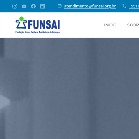
atendimento@funsai.org.br
+551
INÍCIO
SOBR