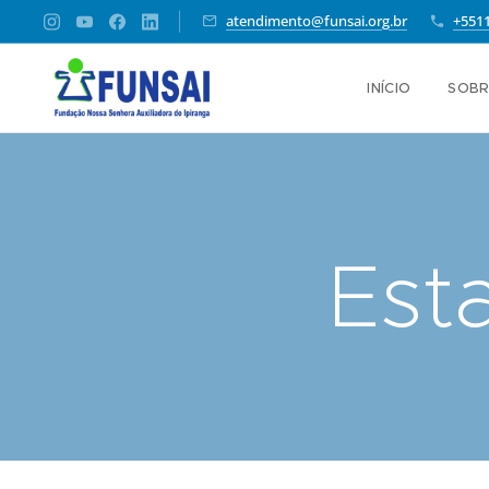
atendimento@funsai.org.br
+551
INÍCIO
SOBR
Est