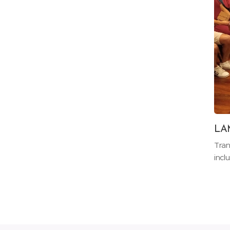
LAM
Tran
incl