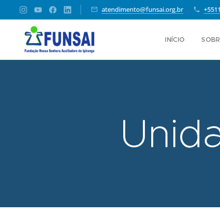
atendimento@funsai.org.br
+551
INÍCIO
SOBR
Unid