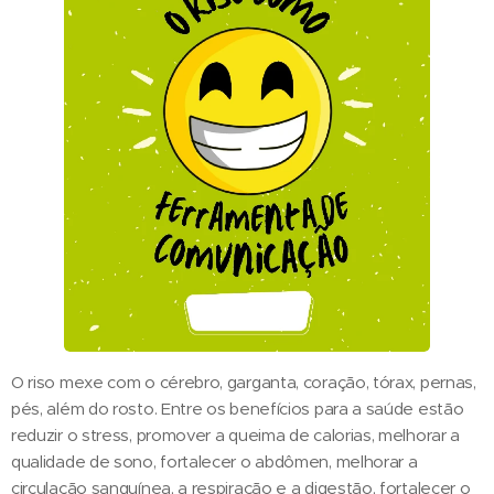
O riso mexe com o cérebro, garganta, coração, tórax, pernas,
pés, além do rosto. Entre os benefícios para a saúde estão
reduzir o stress, promover a queima de calorias, melhorar a
qualidade de sono, fortalecer o abdômen, melhorar a
circulação sanguínea, a respiração e a digestão, fortalecer o