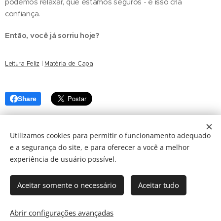
podemos relaxar, que estamos seguros - e isso cria
confiança.
Então, você já sorriu hoje?
Leitura Feliz
|
Matéria de Capa
Share
Utilizamos cookies para permitir o funcionamento adequado
e a segurança do site, e para oferecer a você a melhor
2025 © FUNSAI | Fundação Nossa Senhora Auxiliadora do
experiência de usuário possível.
Ipiranga - Todos os direitos reservados
Rua Arcipreste Andrade, 503 - 1° andar | Edifício Condessa Vicente de
Azevedo, Ipiranga, São Paulo, SP
- 04268-020
Aceitar somente o necessário
Aceitar tudo
atendimento@funsai.org.br
| 11 3388-5600 |
Política de Privacidade
|
LGPD
Abrir configurações avançadas
Cookies