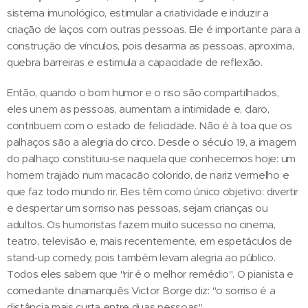
sistema imunológico, estimular a criatividade e induzir a
criação de laços com outras pessoas. Ele é importante para a
construção de vínculos, pois desarma as pessoas, aproxima,
quebra barreiras e estimula a capacidade de reflexão.
Então, quando o bom humor e o riso são compartilhados,
eles unem as pessoas, aumentam a intimidade e, claro,
contribuem com o estado de felicidade. Não é à toa que os
palhaços são a alegria do circo. Desde o século 19, a imagem
do palhaço constituiu-se naquela que conhecemos hoje: um
homem trajado num macacão colorido, de nariz vermelho e
que faz todo mundo rir. Eles têm como único objetivo: divertir
e despertar um sorriso nas pessoas, sejam crianças ou
adultos. Os humoristas fazem muito sucesso no cinema,
teatro, televisão e, mais recentemente, em espetáculos de
stand-up comedy, pois também levam alegria ao público.
Todos eles sabem que "rir é o melhor remédio". O pianista e
comediante dinamarquês Victor Borge diz: "o sorriso é a
distância mais curta entre duas pessoas".