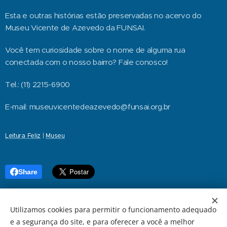
Esta e outras histórias estão preservadas no acervo do
Museu Vicente de Azevedo da FUNSAI.
Você tem curiosidade sobre o nome de alguma rua
conectada com o nosso bairro? Fale conosco!
Tel.: (11) 2215-6900
E-mail: museuvicentedeazevedo@funsai.org.br
Leitura Feliz
|
Museu
Share
Utilizamos cookies para permitir o funcionamento adequado
e a segurança do site, e para oferecer a você a melhor
2025 © FUNSAI | Fundação Nossa Senhora Auxiliadora do