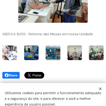
08/03 e 10/03 - Retorno das Missas em nossa Unidade.
Share
Utilizamos cookies para permitir o funcionamento adequado
e a segurança do site, e para oferecer a você a melhor
2025 © FUNSAI | Fundação Nossa Senhora Auxiliadora do
experiência de usuário possível.
Ipiranga - Todos os direitos reservados