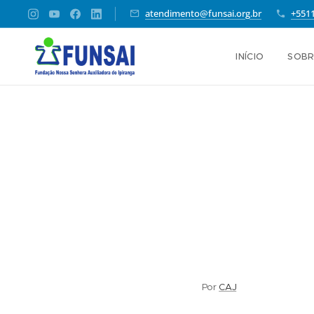
atendimento@funsai.org.br
+551
INÍCIO
SOBR
Por
CAJ