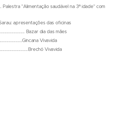
................. Palestra "Alimentação saudável na 3ª idade" com
......... Sarau: apresentações das oficinas
.............................. Bazar dia das mães
..................................Gincana Vivavida
...................................Brechó Vivavida