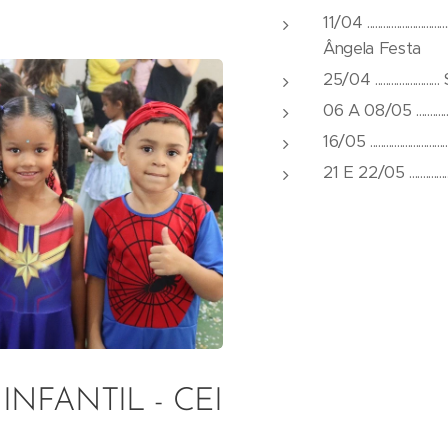
11/04 ...............
Ângela Festa
25/04 ...............
06 A 08/05 ..............
16/05 ........................
21 E 22/05 ................
NFANTIL - CEI