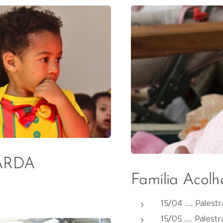
UARDA
Família Acolh
15/04 ...... Pale
15/05 ...... Pale