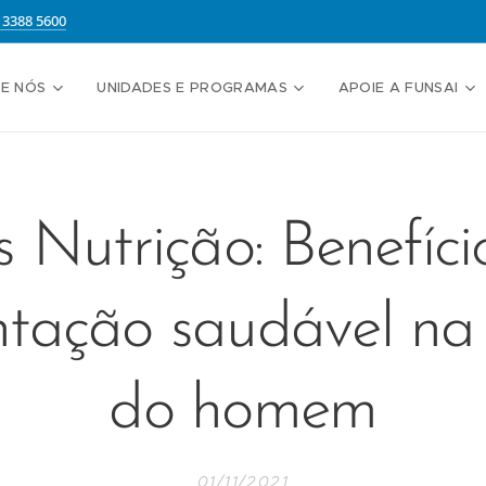
13388 5600
E NÓS
UNIDADES E PROGRAMAS
APOIE A FUNSAI
s Nutrição: Benefíci
ntação saudável na
do homem
01/11/2021