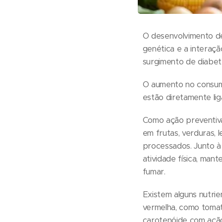
O desenvolvimento de 
genética e a interaçã
surgimento de diabete
O aumento no consumo 
estão diretamente li
Como ação preventiva
em frutas, verduras, 
processados. Junto à 
atividade física, man
fumar.
Existem alguns nutrie
vermelha, como tomat
carotenóide com ação