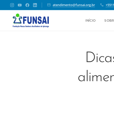
atendimento@funsai.org.br
+551
INÍCIO
SOBR
Dica
alime