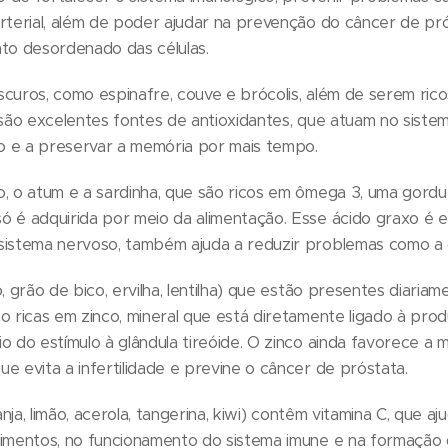
rterial, além de poder ajudar na prevenção do câncer de pr
nto desordenado das células.
curos, como espinafre, couve e brócolis, além de serem rico
 são excelentes fontes de antioxidantes, que atuam no siste
io e a preservar a memória por mais tempo.
o, o atum e a sardinha, que são ricos em ômega 3, uma gord
ó é adquirida por meio da alimentação. Esse ácido graxo é e
sistema nervoso, também ajuda a reduzir problemas como a
, grão de bico, ervilha, lentilha) que estão presentes diaria
o ricas em zinco, mineral que está diretamente ligado à pro
o do estímulo à glândula tireóide. O zinco ainda favorece a 
e evita a infertilidade e previne o câncer de próstata.
ranja, limão, acerola, tangerina, kiwi) contêm vitamina C, que 
limentos, no funcionamento do sistema imune e na formação 