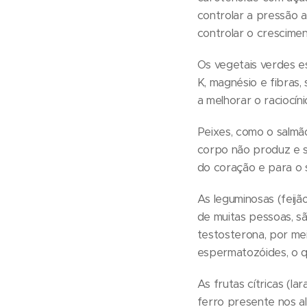
controlar a pressão a
controlar o crescime
Os vegetais verdes es
K, magnésio e fibras,
a melhorar o raciocín
Peixes, como o salmã
corpo não produz e s
do coração e para o 
As leguminosas (feijão
de muitas pessoas, sã
testosterona, por mei
espermatozóides, o qu
As frutas cítricas (la
ferro presente nos a