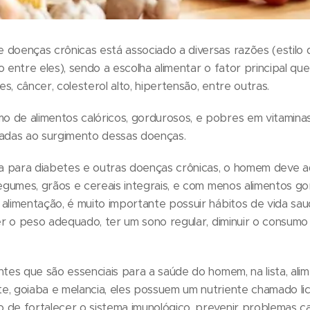
doenças crônicas está associado a diversas razões (estilo 
o entre eles), sendo a escolha alimentar o fator principal que
s, câncer, colesterol alto, hipertensão, entre outras.
de alimentos calóricos, gordurosos, e pobres em vitaminas,
gadas ao surgimento dessas doenças.
 para diabetes e outras doenças crônicas, o homem deve ade
legumes, grãos e cereais integrais, e com menos alimentos go
alimentação, é muito importante possuir hábitos de vida sau
ter o peso adequado, ter um sono regular, diminuir o consumo
ntes que são essenciais para a saúde do homem, na lista, ali
e, goiaba e melancia, eles possuem um nutriente chamado li
 de fortalecer o sistema imunológico, prevenir problemas ca