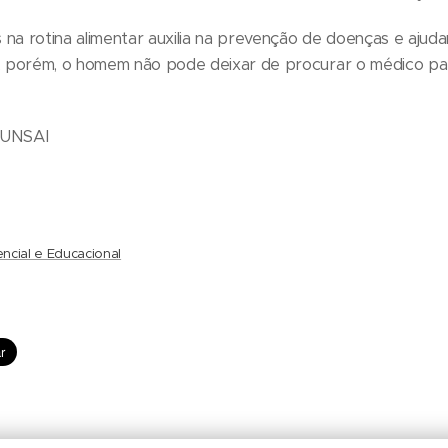
os na rotina alimentar auxilia na prevenção de doenças e ajud
l, porém, o homem não pode deixar de procurar o médico p
FUNSAI
encial e Educacional