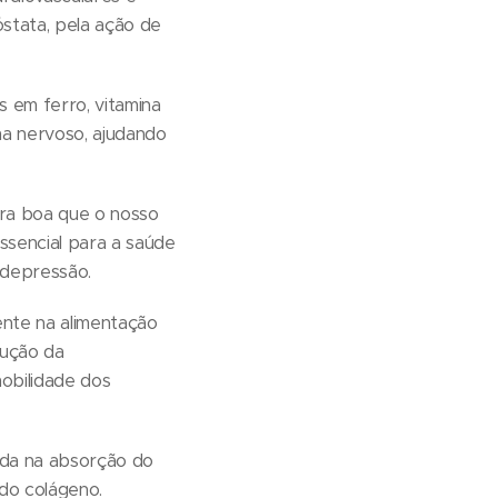
óstata, pela ação de
s em ferro, vitamina
ma nervoso, ajudando
ura boa que o nosso
ssencial para a saúde
 depressão.
mente na alimentação
dução da
mobilidade dos
ajuda na absorção do
do colágeno.