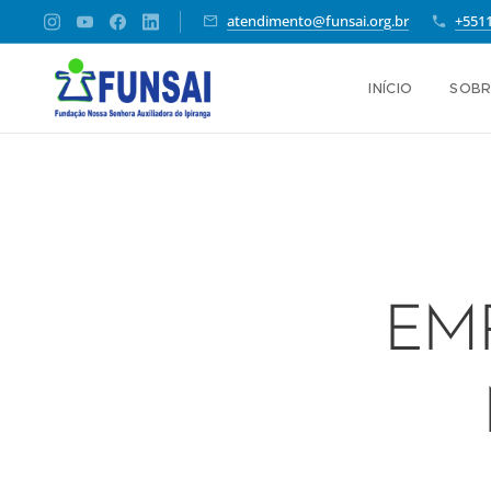
atendimento@funsai.org.br
+551
INÍCIO
SOBR
EM