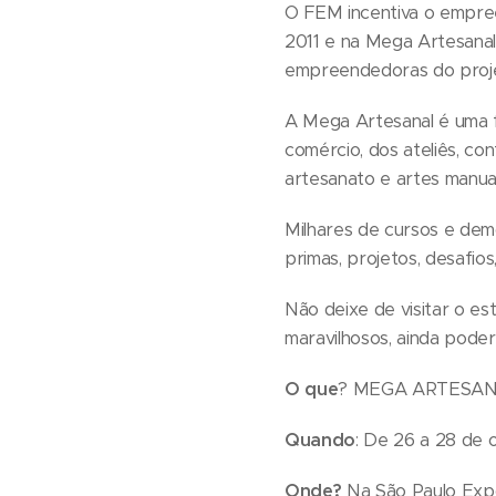
O FEM incentiva o empre
2011 e na Mega Artesanal
empreendedoras do proj
A Mega Artesanal é uma fe
comércio, dos ateliês, co
artesanato e artes manuai
Milhares de cursos e dem
primas, projetos, desafio
Não deixe de visitar o e
maravilhosos, ainda pode
O que
? MEGA ARTESA
Quando
: De 26 a 28 de 
Onde?
Na São Paulo Expo,