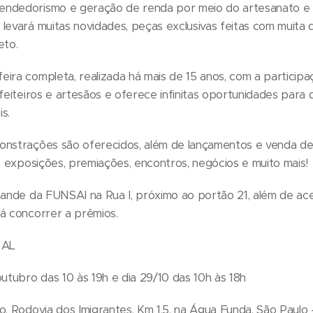
endedorismo e geração de renda por meio do artesanato e c
 levará muitas novidades, peças exclusivas feitas com muita
eto.
ira completa, realizada há mais de 15 anos, com a participaç
nfeiteiros e artesãos e oferece infinitas oportunidades para
s.
onstrações são oferecidos, além de lançamentos e venda de
s, exposições, premiações, encontros, negócios e muito mais!
stande da FUNSAI na Rua I, próximo ao portão 21, além de a
rá concorrer a prêmios.
NAL
outubro das 10 às 19h e dia 29/10 das 10h às 18h
 Rodovia dos Imigrantes, Km 1,5, na Água Funda, São Paulo -