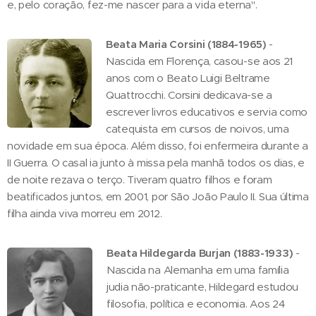
e, pelo coração, fez-me nascer para a vida eterna".
Beata Maria Corsini (1884-1965)
-
Nascida em Florença, casou-se aos 21
anos com o Beato Luigi Beltrame
Quattrocchi. Corsini dedicava-se a
escrever livros educativos e servia como
catequista em cursos de noivos, uma
novidade em sua época. Além disso, foi enfermeira durante a
II Guerra. O casal ia junto à missa pela manhã todos os dias, e
de noite rezava o terço. Tiveram quatro filhos e foram
beatificados juntos, em 2001, por São João Paulo II. Sua última
filha ainda viva morreu em 2012.
Beata Hildegarda Burjan (1883-1933)
-
Nascida na Alemanha em uma família
judia não-praticante, Hildegard estudou
filosofia, política e economia. Aos 24