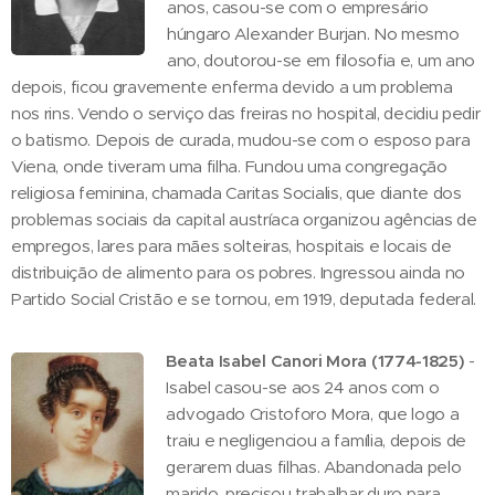
anos, casou-se com o empresário
húngaro Alexander Burjan. No mesmo
ano, doutorou-se em filosofia e, um ano
depois, ficou gravemente enferma devido a um problema
nos rins. Vendo o serviço das freiras no hospital, decidiu pedir
o batismo. Depois de curada, mudou-se com o esposo para
Viena, onde tiveram uma filha. Fundou uma congregação
religiosa feminina, chamada Caritas Socialis, que diante dos
problemas sociais da capital austríaca organizou agências de
empregos, lares para mães solteiras, hospitais e locais de
distribuição de alimento para os pobres. Ingressou ainda no
Partido Social Cristão e se tornou, em 1919, deputada federal.
Beata Isabel Canori Mora (1774-1825)
-
Isabel casou-se aos 24 anos com o
advogado Cristoforo Mora, que logo a
traiu e negligenciou a família, depois de
gerarem duas filhas. Abandonada pelo
marido, precisou trabalhar duro para