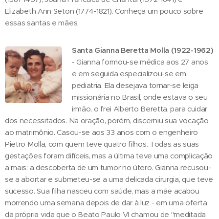
Elizabeth Ann Seton (1774-1821). Conheça um pouco sobre
essas santas e mães.
Santa Gianna Beretta Molla (1922-1962)
- Gianna formou-se médica aos 27 anos
e em seguida especializou-se em
pediatria. Ela desejava tornar-se leiga
missionária no Brasil, onde estava o seu
irmão, o frei Alberto Beretta, para cuidar
dos necessitados. Na oração, porém, discerniu sua vocação
ao matrimônio. Casou-se aos 33 anos com o engenheiro
Pietro Molla, com quem teve quatro filhos. Todas as suas
gestações foram difíceis, mas a última teve uma complicação
a mais: a descoberta de um tumor no útero. Gianna recusou-
se a abortar e submeteu-se a uma delicada cirurgia, que teve
sucesso. Sua filha nasceu com saúde, mas a mãe acabou
morrendo uma semana depois de dar à luz - em uma oferta
da própria vida que o Beato Paulo VI chamou de "meditada