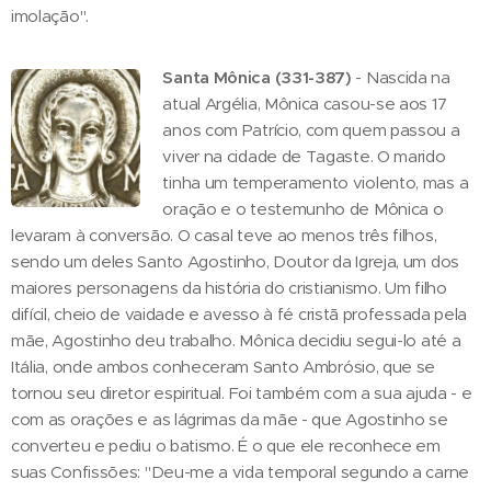
imolação".
Santa Mônica (331-387)
- Nascida na
atual Argélia, Mônica casou-se aos 17
anos com Patrício, com quem passou a
viver na cidade de Tagaste. O marido
tinha um temperamento violento, mas a
oração e o testemunho de Mônica o
levaram à conversão. O casal teve ao menos três filhos,
sendo um deles Santo Agostinho, Doutor da Igreja, um dos
maiores personagens da história do cristianismo. Um filho
difícil, cheio de vaidade e avesso à fé cristã professada pela
mãe, Agostinho deu trabalho. Mônica decidiu segui-lo até a
Itália, onde ambos conheceram Santo Ambrósio, que se
tornou seu diretor espiritual. Foi também com a sua ajuda - e
com as orações e as lágrimas da mãe - que Agostinho se
converteu e pediu o batismo. É o que ele reconhece em
suas Confissões: "Deu-me a vida temporal segundo a carne