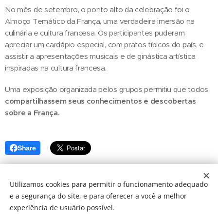
No mês de setembro, o ponto alto da celebração foi o
Almoço Temático da França, uma verdadeira imersão na
culinária e cultura francesa. Os participantes puderam
apreciar um cardápio especial, com pratos típicos do país, e
assistir a apresentações musicais e de ginástica artística
inspiradas na cultura francesa.
Uma exposição organizada pelos grupos permitiu que todos
compartilhassem seus conhecimentos e descobertas
sobre a França.
Share
Utilizamos cookies para permitir o funcionamento adequado
e a segurança do site, e para oferecer a você a melhor
2025 © FUNSAI | Fundação Nossa Senhora Auxiliadora do
experiência de usuário possível.
Ipiranga - Todos os direitos reservados