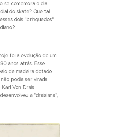
ho se comemora o dia
ndial do skate? Que tal
sses dois "brinquedos"
idiano?
oje foi a evolução de um
 80 anos atrás. Esse
alo de madeira dotado
 não podia ser virada
o Karl Von Drais
esenvolveu a "draisiana",