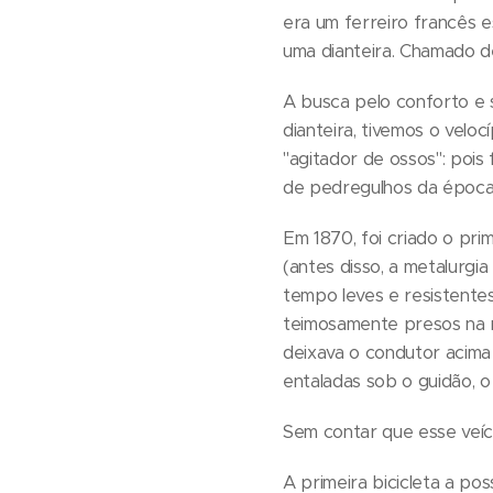
era um ferreiro francês e
uma dianteira. Chamado de
A busca pelo conforto e 
dianteira, tivemos o vel
"agitador de ossos": pois
de pedregulhos da época.
Em 1870, foi criado o pri
(antes disso, a metalurgi
tempo leves e resistente
teimosamente presos na r
deixava o condutor acima
entaladas sob o guidão, o
Sem contar que esse veícu
A primeira bicicleta a po