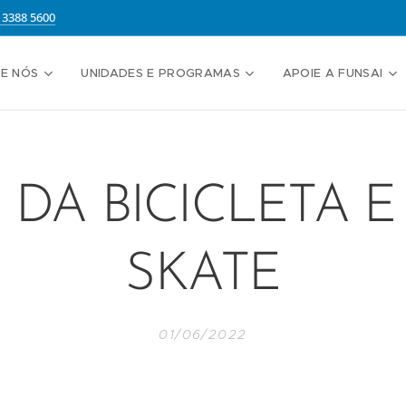
13388 5600
E NÓS
UNIDADES E PROGRAMAS
APOIE A FUNSAI
 DA BICICLETA 
SKATE
01/06/2022