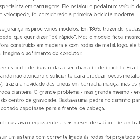
specialista em carruagens. Ele instalou o pedal num veículo d
 velocípede, foi considerado a primeira bicicleta moderna.
segurança inspirou vários modelos. Em 1865, trazendo pedai
ocípede, que quer dizer "pé rápido". Mas o modelo ficou mes
 fora construído em madeira e com rodas de metal, logo, ele 
 Imagina o sofrimento do condutor.
meiro veículo de duas rodas a ser chamado de bicicleta. Era t
a ainda não avançara o suficiente para produzir peças metá
s), trazia a novidade dos pneus em borracha maciça, mas os
oda dianteira. O grande problema - mas grande mesmo - era 
 do centro de gravidade. Bastava uma pedra no caminho pa
 coitado capotasse para a frente, de cabeça.
lo custava o equivalente a seis meses de salário... de um tr
ssuir um sistema com corrente ligada às rodas foi projetada 