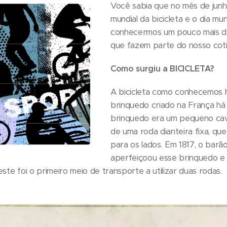
Você sabia que no mês de jun
mundial da bicicleta e o dia mu
conhecermos um pouco mais de
que fazem parte do nosso cot
Como surgiu a BICICLETA?
A bicicleta como conhecemos h
brinquedo criado na França há
brinquedo era um pequeno cav
de uma roda dianteira fixa, que
para os lados. Em 1817, o barã
aperfeiçoou esse brinquedo e d
ste foi o primeiro meio de transporte a utilizar duas rodas.