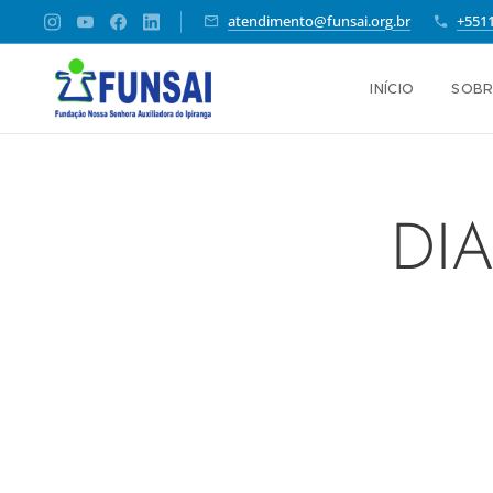
atendimento@funsai.org.br
+551
INÍCIO
SOBR
DIA