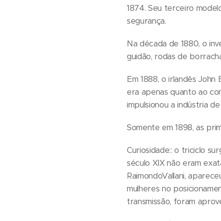
1874. Seu terceiro modelo,
segurança.
Na década de 1880, o inve
guidão, rodas de borracha
Em 1888, o irlandês John
era apenas quanto ao conf
impulsionou a indústria de
Somente em 1898, as prime
Curiosidade:: o triciclo s
século XIX não eram exata
RaimondoVallani, apareceu
mulheres no posicionament
transmissão, foram aprovei