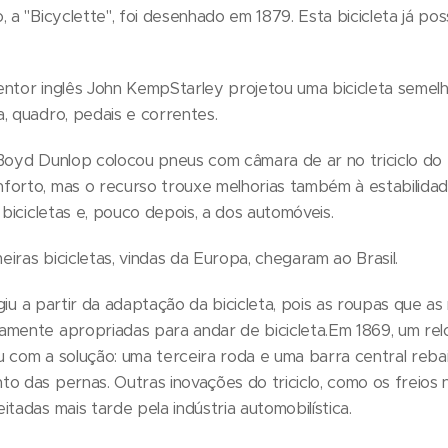
 a "Bicyclette", foi desenhado em 1879. Esta bicicleta já pos
ntor inglês John KempStarley projetou uma bicicleta semelha
, quadro, pedais e correntes.
 Boyd Dunlop colocou pneus com câmara de ar no triciclo do 
orto, mas o recurso trouxe melhorias também à estabilidade
 bicicletas e, pouco depois, a dos automóveis.
iras bicicletas, vindas da Europa, chegaram ao Brasil.
urgiu a partir da adaptação da bicicleta, pois as roupas que 
mente apropriadas para andar de bicicleta.Em 1869, um relojo
 com a solução: uma terceira roda e uma barra central rebai
o das pernas. Outras inovações do triciclo, como os freios 
tadas mais tarde pela indústria automobilística.