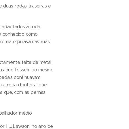
e duas rodas traseiras e
s adaptados à roda
mo conhecido como
tremia e pulava nas ruas
otalmente feita de metal
licas que fossem ao mesmo
 pedais continuavam
a roda dianteira, que
ra que, com as pernas
abalhador médio.
por H.J.Lawson, no ano de