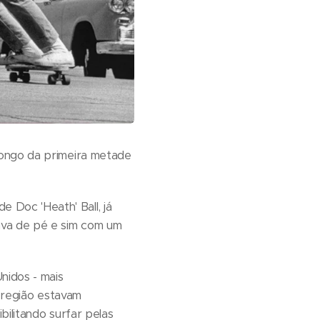
longo da primeira metade
Doc 'Heath' Ball, já
ava de pé e sim com um
nidos - mais
a região estavam
bilitando surfar pelas