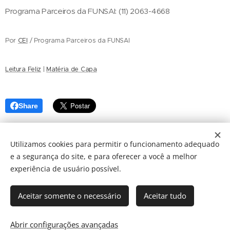
Programa Parceiros da FUNSAI: (11) 2063-4668
Por
CEI
/ Programa Parceiros da FUNSAI
Leitura Feliz
|
Matéria de Capa
Share
Utilizamos cookies para permitir o funcionamento adequado
e a segurança do site, e para oferecer a você a melhor
2025 © FUNSAI | Fundação Nossa Senhora Auxiliadora do
experiência de usuário possível.
Ipiranga - Todos os direitos reservados
Rua Arcipreste Andrade, 503 - 1° andar | Edifício Condessa Vicente de
Azevedo, Ipiranga, São Paulo, SP
- 04268-020
Aceitar somente o necessário
Aceitar tudo
atendimento@funsai.org.br
| 11 3388-5600 |
Política de Privacidade
|
LGPD
Abrir configurações avançadas
Cookies