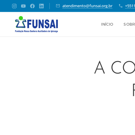
atendimento@funsai.org.br
+551
INÍCIO
SOBR
A C