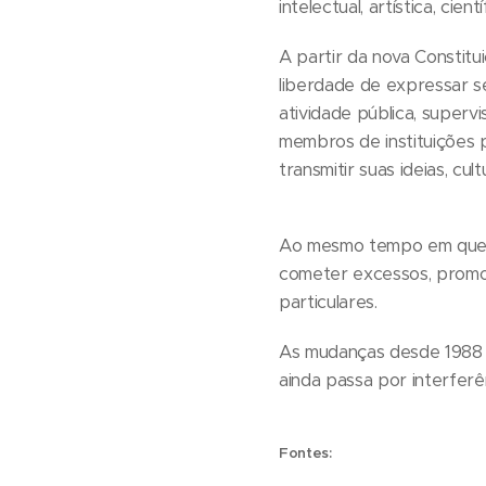
intelectual, artística, ci
A partir da nova Constitu
liberdade de expressar se
atividade pública, superv
membros de instituições 
transmitir suas ideias, c
Ao mesmo tempo em que a 
cometer excessos, promo
particulares.
As mudanças desde 1988 f
ainda passa por interferê
Fontes: